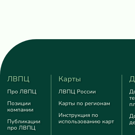
ЛВПЦ
Карты
Д
Про ЛВПЦ
ЛВПЦ России
Д
т
Позиции
Карты по регионам
п
компании
Инструкция по
Д
Публикации
использованию карт
д
про ЛВПЦ