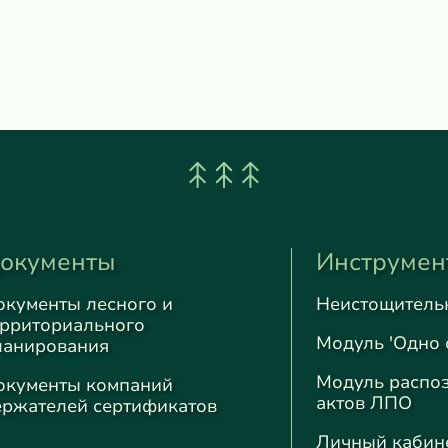
окументы
Инструмен
окументы лесного и
Неистощитель
ерриториального
Модуль 'Одно 
ланирования
Модуль распо
окументы компаний
актов ЛПО
ержателей сертификатов
Личный кабин