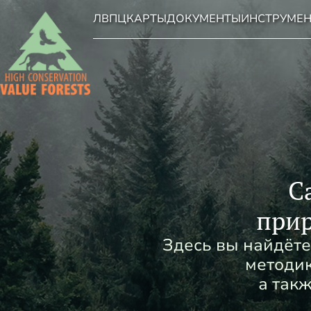
ЛВПЦ
КАРТЫ
ДОКУМЕНТЫ
ИНСТРУМЕ
С
прир
Здесь вы найдёте
методик
а так