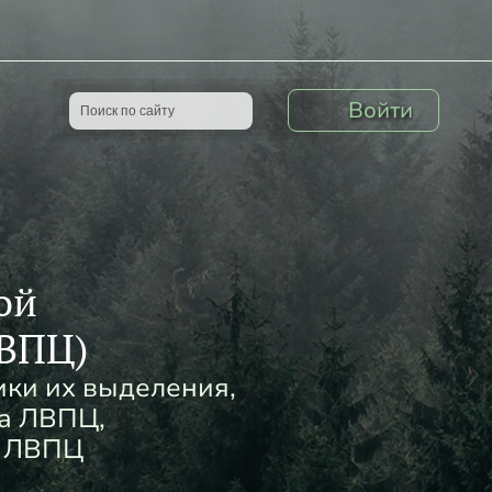
Войти
ой
ЛВПЦ)
ики их выделения,
га ЛВПЦ,
с ЛВПЦ