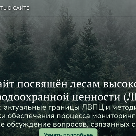
НТЫ
О САЙТЕ
айт посвящён лесам высок
одоохранной ценности (
: актуальные границы ЛВПЦ и метод
и обеспечения процесса мониторин
же обсуждение вопросов, связанных 
Узнать подробнее