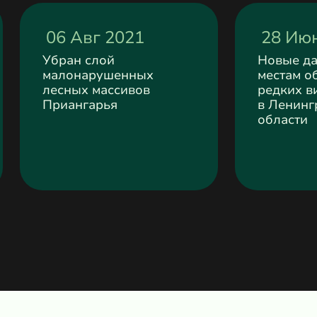
06 Авг 2021
28 Ию
Убран слой
Новые д
малонарушенных
местам о
лесных массивов
редких в
Приангарья
в Ленинг
области