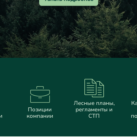
Лесные планы,
К
Позиции
регламенты и
и
компании
СТП
п