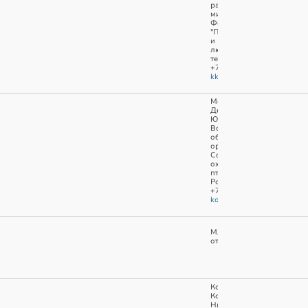
растительного
мира
Фонд
"Природа
и
люди"
тел.
+7(911)0603740
kkobyakov@naturepeople.r
Мокеев
Денис
Юрьевич
Всероссийская
общественная
организация
Союз
охраны
птиц
России
+7(495)6722141
kotr@huntmap.ru
МЛТ
отсутствуют
Кобяков
Константин
Николаевич