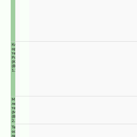
Ключевые
орнитологические
территории
России
(КОТР)
(ВПЦ
1.2)
Малонарушенные
лесные
территории
(МЛТ)
(ВПЦ
2.1)
Территории
особого
природоохранного