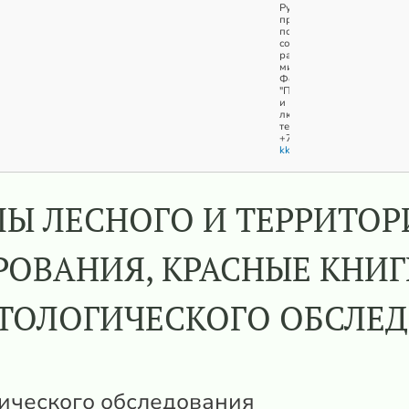
Руководитель
проектов
по
сохранению
растительного
мира
Фонд
"Природа
и
люди"
тел.
+7(911)0603740
kkobyakov@naturepeople.r
Ы ЛЕСНОГО И ТЕРРИТО
ОВАНИЯ, КРАСНЫЕ КНИГ
ТОЛОГИЧЕСКОГО ОБСЛЕ
гического обследования