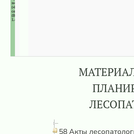
значения
(«Изумрудная
сеть»)
(ВПЦ
1.4)
МАТЕРИАЛ
ПЛАНИР
ЛЕСОПА
58 Акты лесопатоло