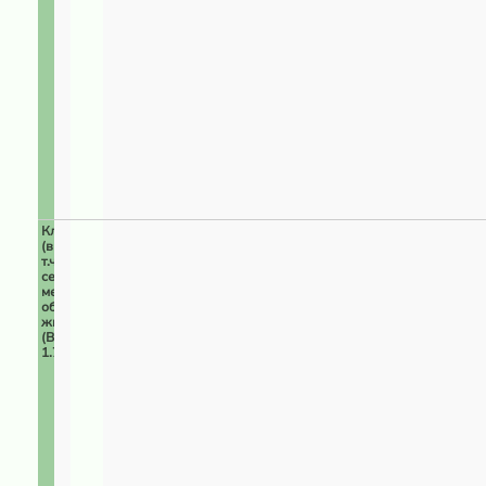
Ключевые
(в
т.ч.
сезонные)
места
обитания
животных
(ВПЦ
1.7)