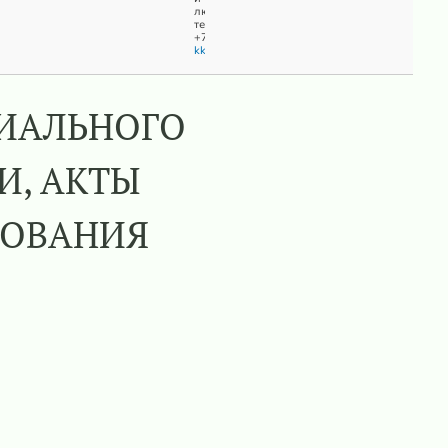
люди"
тел.
+7(911)0603740
kkobyakov@naturepeople.ru
РИАЛЬНОГО
И, АКТЫ
ДОВАНИЯ