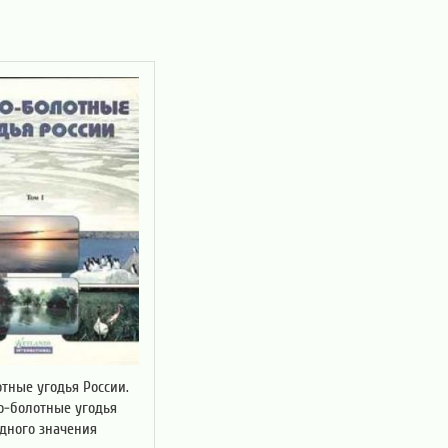
тные угодья России.
но-болотные угодья
дного значения