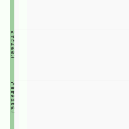
Ключевые
орнитологические
территории
России
(КОТР)
(ВПЦ
1.2)
Территории
особого
природоохранного
значения
(«Изумрудная
сеть»)
(ВПЦ
1.4)