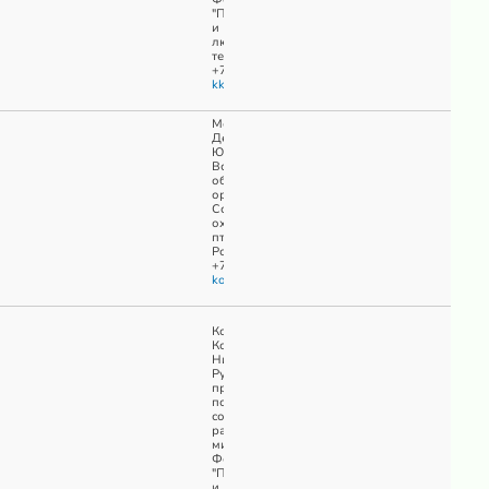
"Природа
и
люди"
тел.
+7(911)0603740
kkobyakov@naturepeople.ru
Мокеев
Денис
Юрьевич
Всероссийская
общественная
организация
Союз
охраны
птиц
России
+7(495)6722141
kotr@huntmap.ru
Кобяков
Константин
Николаевич
Руководитель
проектов
по
сохранению
растительного
мира
Фонд
"Природа
и