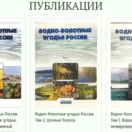
ПУБЛИКАЦИИ
я России.
Водно-болотные угодья России.
Водно-боло
е угодья,
Том 2. Ценные болота
Том 1. Вод
тивный
междунаро