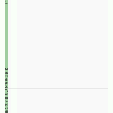
1.2)
Малонарушенные
лесные
территории
(МЛТ)
(ВПЦ
2.1)
Территории
особого
природоохранного
значения
(«Изумрудная
сеть»)
(ВПЦ