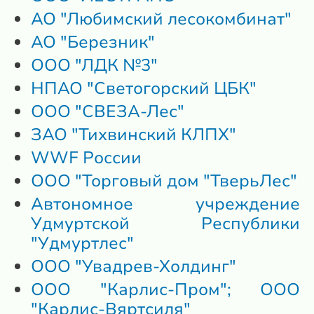
АО "Любимский лесокомбинат"
АО "Березник"
ООО "ЛДК №3"
НПАО "Светогорский ЦБК"
ООО "СВЕЗА-Лес"
ЗАО "Тихвинский КЛПХ"
WWF России
ООО "Торговый дом "ТверьЛес"
Автономное учреждение
Удмуртской Республики
"Удмуртлес"
ООО "Увадрев-Холдинг"
ООО "Карлис-Пром"; ООО
"Карлис-Вяртсиля"