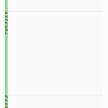
Ключевые
орнитологические
территории
России
(КОТР)
(ВПЦ
1.2)
Территории
особого
природоохранного
значения