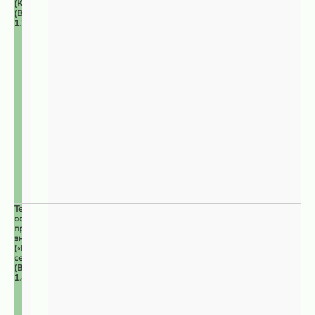
(КОТР)
(ВПЦ
1.2)
Территории
особого
природоохранного
значения
(«Изумрудная
сеть»)
(ВПЦ
1.4)