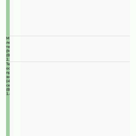
Малонарушенные
лесные
территории
(МЛТ)
(ВПЦ
2.1)
Территории
особого
природоохранного
значения
(«Изумрудная
сеть»)
(ВПЦ
1.4)