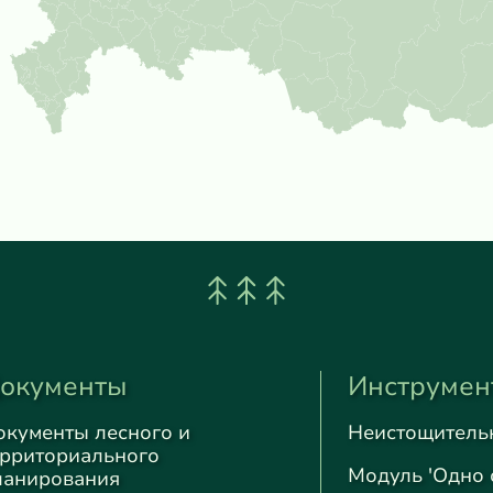
окументы
Инструмен
окументы лесного и
Неистощитель
ерриториального
Модуль 'Одно 
ланирования