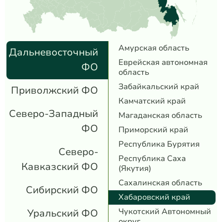
Амурская область
Дальневосточный
Еврейская автономная
ФО
область
Забайкальский край
Приволжский ФО
Камчатский край
Северо-Западный
Магаданская область
ФО
Приморский край
Республика Бурятия
Северо-
Республика Саха
Кавказский ФО
(Якутия)
Сахалинская область
Сибирский ФО
Хабаровский край
Чукотский Автономный
Уральский ФО
округ