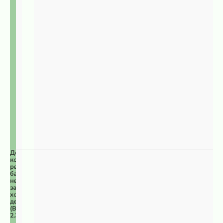
Долинные
комплексы
речных
бассейнов,
не
затронутые
хозяйственной
деятельностью
(ВПЦ
2.3)