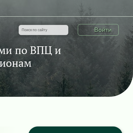
Войти
ми по ВПЦ и
гионам