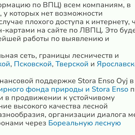
ормацию по ВПЦ) всем компаниям, в
 у которых нет возможности
лучае плохого доступа к интернету, 
-картами на сайте по ЛВПЦ. Это буд
ейшей работы по выявлению и
ьная сеть, границы лесничеств и
кой
,
Псковской
,
Тверской
и
Ярославск
ансовой поддержке Stora Enso Oyj в
ирного фонда природы и Stora Enso
п
и в продвижении к устойчивому
ие высокого качества лесной
азнообразия, организации диалога 
ронами через
Бореальную лесную