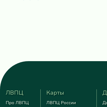
ЛВПЦ
Карты
Д
Про ЛВПЦ
ЛВПЦ России
Д