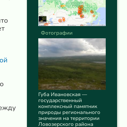
что
ет
Фотографии
ой
о
Губа Ивановская —
государственный
комплексный памятник
между
природы регионального
значения на территории
Ловозерского района