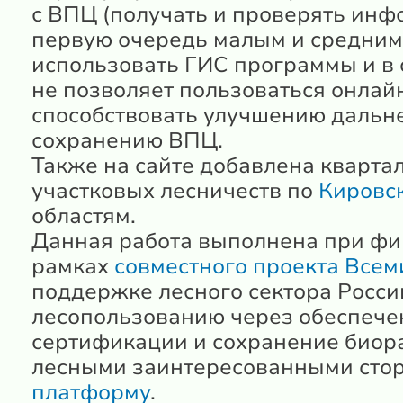
с ВПЦ (получать и проверять инф
первую очередь малым и средним,
использовать ГИС программы и в с
не позволяет пользоваться онлайн
способствовать улучшению дальн
сохранению ВПЦ.
Также на сайте добавлена квартал
участковых лесничеств по
Кировс
областям.
Данная работа выполнена при фин
рамках
совместного проекта Всем
поддержке лесного сектора Росси
лесопользованию через обеспечен
сертификации и сохранение биор
лесными заинтересованными сто
платформу
.