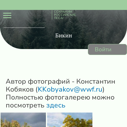
СОХРАНИМ
РОССИЙСКИЕ
ЛЕСА!
Бикин
Войти
Автор фотографий - Константин
Кобяков (
KKobyakov@wwf.ru
)
Полностью фотогалерею можно
посмотреть
здесь