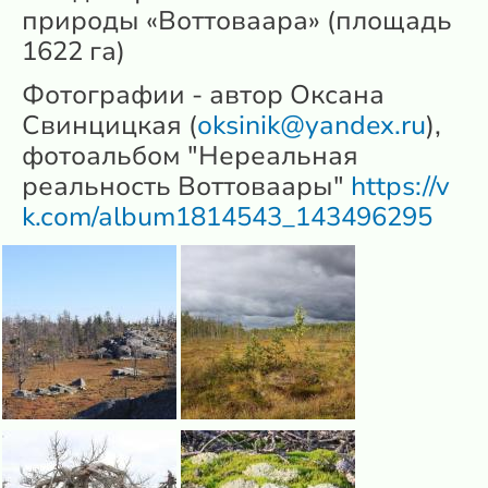
природы «Воттоваара» (площадь
1622 га)
Фотографии - автор Оксана
Свинцицкая (
oksinik@yandex.ru
),
фотоальбом "Нереальная
реальность Воттоваары"
https://v
k.com/album1814543_143496295