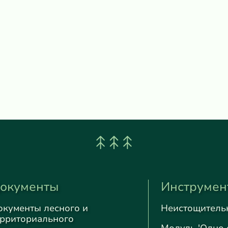
окументы
Инструмен
окументы лесного и
Неистощитель
ерриториального
Модуль 'Одно 