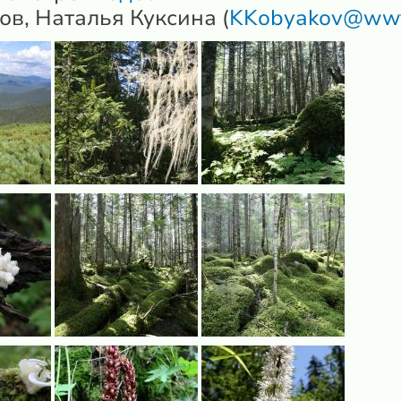
в, Наталья Куксина (
KKobyakov@wwf