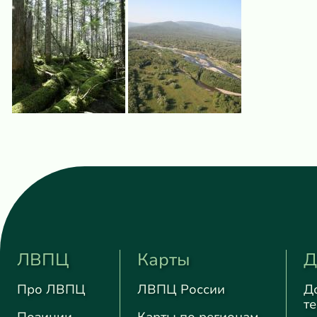
ЛВПЦ
Карты
Д
Про ЛВПЦ
ЛВПЦ России
Д
т
Позиции
Карты по регионам