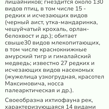
лишайников; гнездится около 130
видов птиц, в том числе 15 -
редких и исчезающих видов
(черный аист, утка-мандаринка,
чешуйчатый крохаль, орлан-
белохвост и др.); обитает
свыше30 видов млекопитающих,
в том числе краснокнижные
амурский тигр и гималайский
медведь; известно 27 редких и
исчезающих видов насекомых
(жужелица узкогрудная, красотел
Максимовича, носса
палеарктическая и др.).
Своеобразна ихтиофауна рек,
характеризующаяся 14 видами