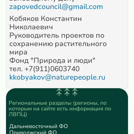
zapovedcouncil@gmail.com
Кобяков Константин
Николаевич
Руководитель проектов по
сохранению растительного
мира
Фонд "Природа и люди"
тел. +7(911)0603740
kkobyakov@naturepeople.ru
Региональные разделы (регионы, по
которым на сайте есть информация по
ЛВПЦ)
Дальневосточный ФО
Приволжский ФО