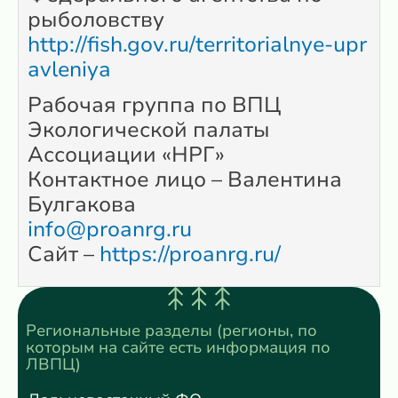
рыболовству
http://fish.gov.ru/territorialnye-upr
avleniya
Рабочая группа по ВПЦ
Экологической палаты
Ассоциации «НРГ»
Контактное лицо – Валентина
Булгакова
info@proanrg.ru
Сайт –
https://proanrg.ru/
Региональные разделы (регионы, по
которым на сайте есть информация по
ЛВПЦ)