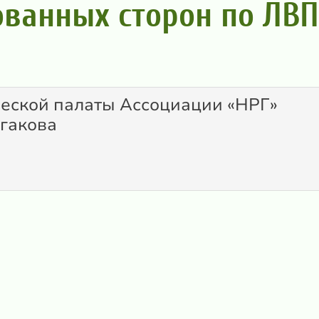
ованных сторон по ЛВ
ческой палаты Ассоциации «НРГ»
лгакова