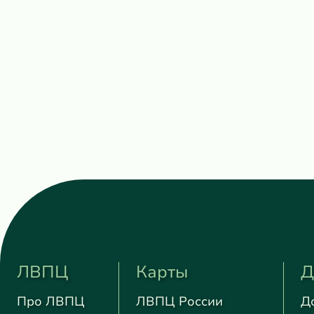
ЛВПЦ
Карты
Д
Про ЛВПЦ
ЛВПЦ России
Д