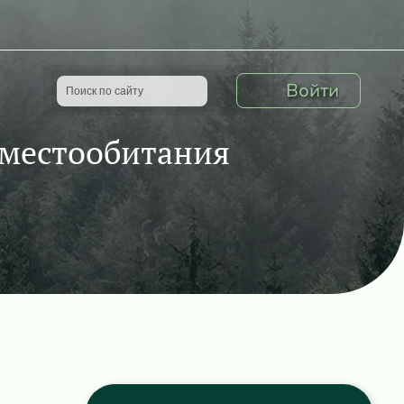
Войти
 местообитания