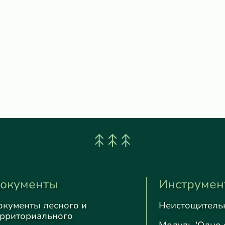
окументы
Инструмен
окументы лесного и
Неистощитель
ерриториального
Модуль 'Одно 