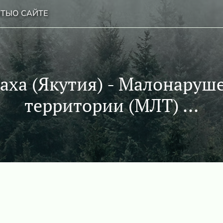
НТЫ
О САЙТЕ
аха (Якутия) - Малонаруш
территории (МЛТ) ...