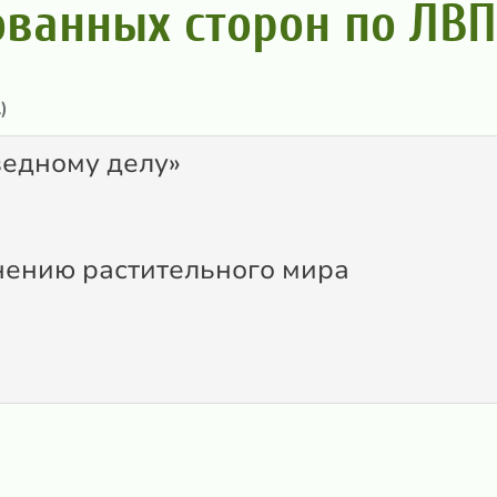
ованных сторон по ЛВ
)
ведному делу»
нению растительного мира