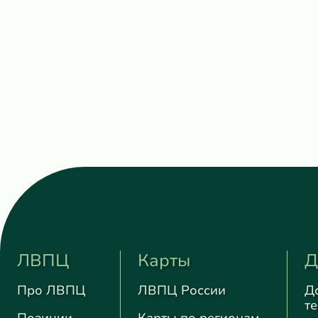
ЛВПЦ
Карты
Д
Про ЛВПЦ
ЛВПЦ России
Д
т
Позиции
Карты по регионам