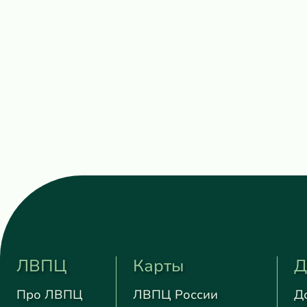
ЛВПЦ
Карты
Д
Про ЛВПЦ
ЛВПЦ России
Д